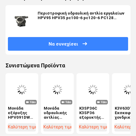
Περιστροφική υδραυλική αντλία εργαλείων
HPV95 HPV35 pc100-6 pc120-6 PC128
pc200-6 pc220-6
Να συνεχίσει
Συνιστώμενα Προϊόντα
Μονάδα
Μονάδα
Κ3SP36C
K3V63DT
εξόρυξης
υδραυλικής
Κ3SP36
Εκσκαφέα
HPV091DW
αντλίας
εξορυκτής
χονδρική
EX100-2
μετατροπών
Υδραυλική
Υδραυλική
EX200-2
για εκσκαφέα
αντλία
αντλία
Καλύτερη τιμή
Καλύτερη τιμή
Καλύτερη τιμή
Καλύτερη 
υδραυλική
με μπουλόνια
τροχιάς
γρανάζια γ
αντλία
YT10V00005F1
YT10V00005F1
HYUNDAI