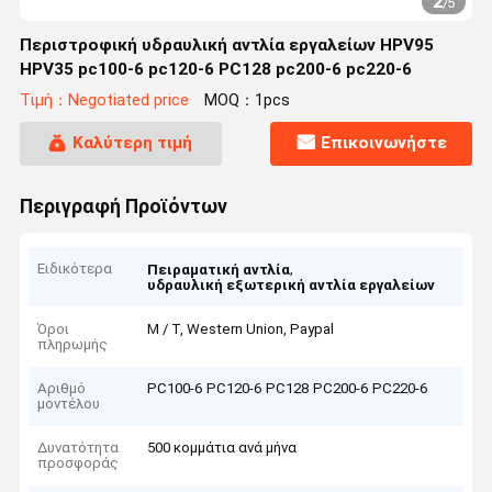
2
/
5
Περιστροφική υδραυλική αντλία εργαλείων HPV95
HPV35 pc100-6 pc120-6 PC128 pc200-6 pc220-6
Τιμή：Negotiated price
MOQ：1pcs
Καλύτερη τιμή
Επικοινωνήστε
Περιγραφή Προϊόντων
Ειδικότερα
,
Πειραματική αντλία
υδραυλική εξωτερική αντλία εργαλείων
Όροι
Μ / Τ, Western Union, Paypal
πληρωμής
Αριθμό
PC100-6 PC120-6 PC128 PC200-6 PC220-6
μοντέλου
Δυνατότητα
500 κομμάτια ανά μήνα
προσφοράς