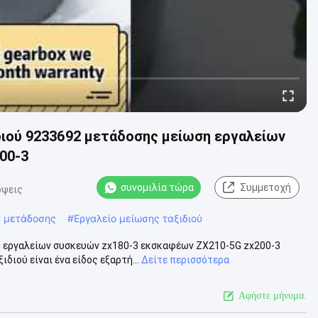
ιού 9233692 μετάδοσης μείωση εργαλείων
00-3
συνομιλία τώρα
Συμμετοχή
όψεις
ν μετάδοσης
#
Εργαλείο μείωσης ταξιδιού
η εργαλείων συσκευών zx180-3 εκσκαφέων ZX210-5G zx200-3
ιού είναι ένα είδος εξαρτή...
Δείτε περισσότερα
Αφήστε μήνυμα.