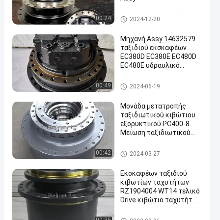
Μηχανή Assy ταξιδιού
00:24
2024-12-20
Μηχανή Assy 14632579
ταξιδιού εκσκαφέων
EC380D EC380E EC480D
EC480E υδραυλικό
τελικό Drive 14593321
Μηχανή Assy ταξιδιού
00:49
2024-06-19
Μονάδα μετατροπής
ταξιδιωτικού κιβώτιου
εξορυκτικού PC400-8
Μείωση ταξιδιωτικού
κιβώτιου 208-27-00243
706-8J-01012 Για
Κιβώτιο ταχυτήτων ταξιδιο
00:42
2024-03-27
Komatsu
ύ
Εκσκαφέων ταξιδιού
κιβωτίων ταχυτήτων
RZ1904004 WT14 τελικό
Drive κιβώτιο ταχυτήτων
Drive μείωσης τελικό
Κιβώτιο ταχυτήτων ταξιδιο