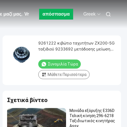
 μαζί μας.
Vr
απόσπασμα
Greek
9261222 κιβώτιο ταχυτήτων ZX200-5G
ταξιδιού 9233692 μετάδοσης μείωση
εργαλείων συσκευών zx180-3
εκσκαφέων ZX210-5G zx200-3
Συνομιλία Τώρα
Μάθετε Περισσότερα
Σχετικά βίντεο
Μονάδα εξόρυξης E336D
Τελική κίνηση 296-6218
Ταξιδιωτικός κινητήρας
Assy