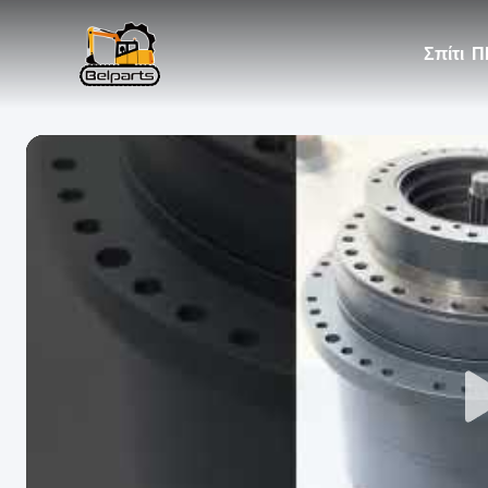
Σπίτι
Π