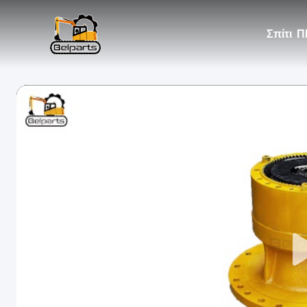
Σπίτι
Π