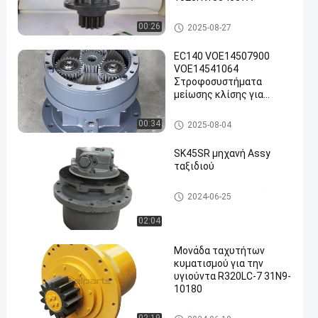
κιβώτιο ταχυτήτων ταλάντ
00:26
2025-08-27
ευσης
EC140 VOE14507900
VOE14541064
Στροφοσυστήματα
μείωσης κλίσης για
εξαρτήματα σκαπανών
κιβώτιο ταχυτήτων ταλάντ
00:34
2025-08-04
ευσης
SK45SR μηχανή Assy
ταξιδιού
Μηχανή Assy ταξιδιού
2024-06-25
02:04
Μονάδα ταχυτήτων
κυματισμού για την
υγιούντα R320LC-7 31N9-
10180
κιβώτιο ταχυτήτων ταλάντ