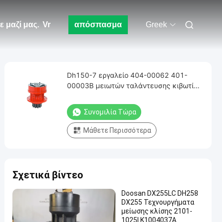
 μαζί μας.
Vr
απόσπασμα
Greek
Dh150-7 εργαλείο 404-00062 401-
00003B μειωτών ταλάντευσης κιβωτίων
ταχυτήτων dh130-5 ταλάντευσης
Συνομιλία Τώρα
Μάθετε Περισσότερα
Σχετικά βίντεο
Doosan DX255LC DH258
DX255 Τεχνουργήματα
μείωσης κλίσης 2101-
1025I K1004037A