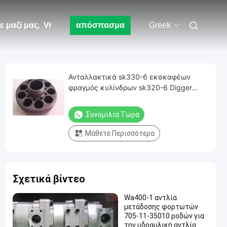
 μαζί μας.
Vr
απόσπασμα
Greek
Ανταλλακτικά sk330-6 εκσκαφέων
φραγμός κυλίνδρων sk320-6 Digger
υδραυλικός ταλάντευσης μηχανών
εσωτερικός εξαρτήσεων M2X210
Συνομιλία Τώρα
επισκευής
Μάθετε Περισσότερα
Σχετικά βίντεο
Wa400-1 αντλία
μετάδοσης φορτωτών
705-11-35010 ροδών για
την υδραυλική αντλία