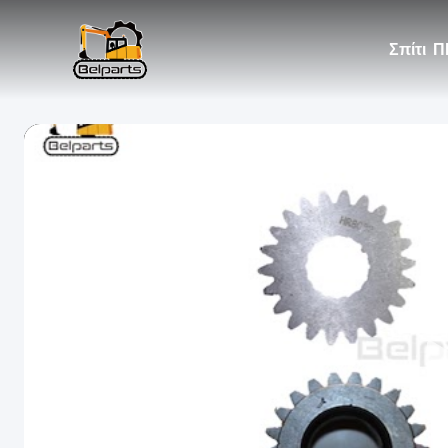
Σπίτι
Π