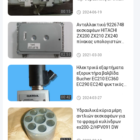
εργαλείων wa380-1
Υδραυλικό Gear αντλία
00:15
2024-06-19
Ανταλλακτικά 9226748
εκσκαφέων HITACHI
ZX200 ZX210 ZX240
πίνακας υπολογιστών
ελεγκτών
Ελεγκτής εκσκαφέων
02:53
2021-03-30
Ηλεκτρικά εξαρτήματα
εξορυκτήρα βαλβίδα
Bucher EC210 EC360
EC290 EC240 ψυκτικός
ανεμιστήρας βαλβίδα
ηλεκτροσόκ VOE
Εκσκαφέας ανταλλακτικών
00:42
2024-03-27
14616529
Υδραυλικά κύρια μέρη
αντλιών εκσκαφέων για
το φραγμό κυλίνδρων
ex200-2/HPV091 DW
Εκσκαφέας ανταλλακτικών